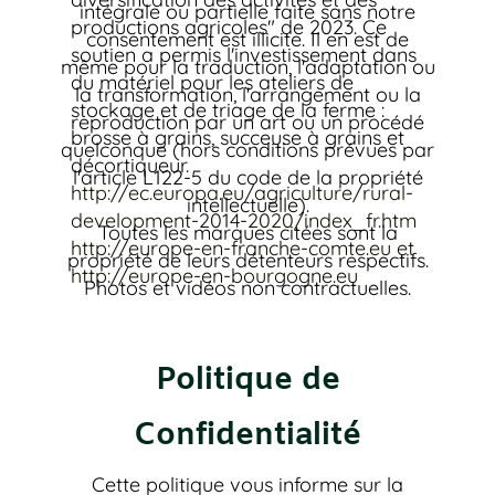
intégrale ou partielle faite sans notre
productions agricoles" de 2023. Ce
consentement est illicite. Il en est de
soutien a permis l'investissement dans
même pour la traduction, l'adaptation ou
du matériel pour les ateliers de
la transformation, l'arrangement ou la
stockage et de triage de la ferme :
reproduction par un art ou un procédé
brosse à grains, succeuse à grains et
quelconque (hors conditions prévues par
décortiqueur.
l'article L122-5 du code de la propriété
http://ec.europa.eu/agriculture/rural-
intellectuelle).
development-2014-2020/index_fr.htm
Toutes les marques citées sont la
http://europe-en-franche-comte.eu
et
propriété de leurs détenteurs respectifs.
http://europe-en-bourgogne.eu
Photos et vidéos non contractuelles.
Politique de
Confidentialité
Cette politique vous informe sur la