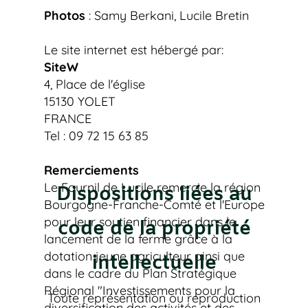
Photos
: Samy Berkani, Lucile Bretin
Le site internet est hébergé par:
SiteW
4, Place de l'église
15130 YOLET
FRANCE
Tel : 09 72 15 63 85
Remerciements
Le Fournil de Lucile remercie la région
Dispositions liées au
Bourgogne-Franche-Comté et l'Europe
pour leur soutien financier dans le
code de la propriété
lancement de la ferme grâce à la
dotation jeune agriculteur ainsi que
intellectuelle
dans le cadre du Plan Stratégique
Régional "Investissements pour la
Toute représentation ou reproduction
diversification des activités et des